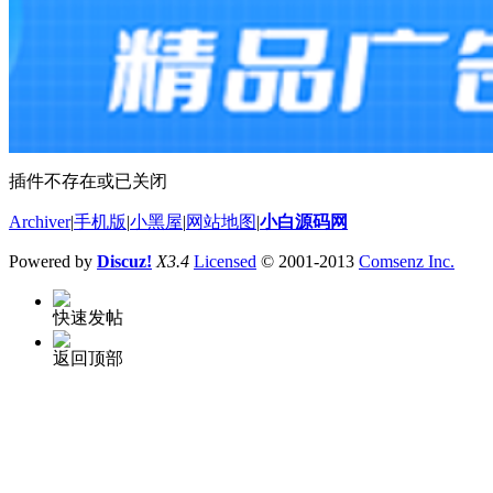
插件不存在或已关闭
Archiver
|
手机版
|
小黑屋
|
网站地图
|
小白源码网
Powered by
Discuz!
X3.4
Licensed
© 2001-2013
Comsenz Inc.
快速发帖
返回顶部