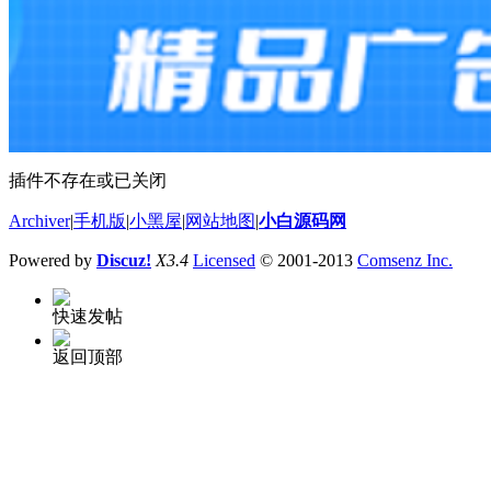
插件不存在或已关闭
Archiver
|
手机版
|
小黑屋
|
网站地图
|
小白源码网
Powered by
Discuz!
X3.4
Licensed
© 2001-2013
Comsenz Inc.
快速发帖
返回顶部