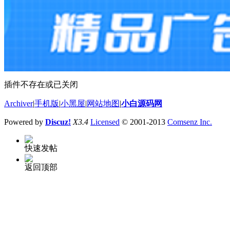
插件不存在或已关闭
Archiver
|
手机版
|
小黑屋
|
网站地图
|
小白源码网
Powered by
Discuz!
X3.4
Licensed
© 2001-2013
Comsenz Inc.
快速发帖
返回顶部