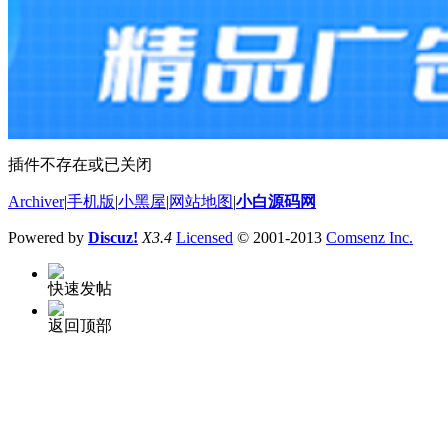
插件不存在或已关闭
Archiver
|
手机版
|
小黑屋
|
网站地图
|
小白源码网
Powered by
Discuz!
X3.4
Licensed
© 2001-2013
Comsenz Inc.
快速发帖
返回顶部