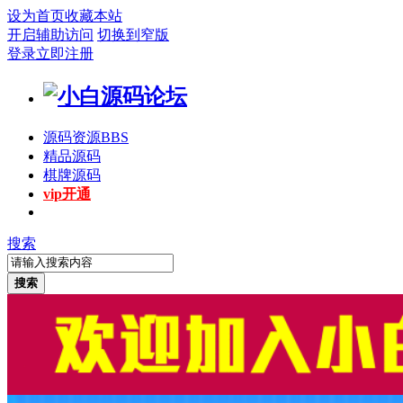
设为首页
收藏本站
开启辅助访问
切换到窄版
登录
立即注册
源码资源
BBS
精品源码
棋牌源码
vip开通
搜索
搜索