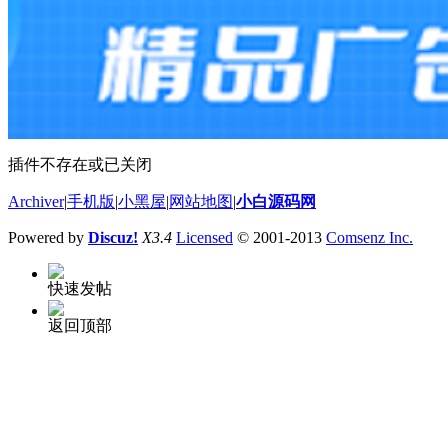
插件不存在或已关闭
Archiver
|
手机版
|
小黑屋
|
网站地图
|
小白源码网
Powered by
Discuz!
X3.4
Licensed
© 2001-2013
Comsenz Inc.
快速发帖
返回顶部