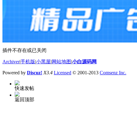
插件不存在或已关闭
Archiver
|
手机版
|
小黑屋
|
网站地图
|
小白源码网
Powered by
Discuz!
X3.4
Licensed
© 2001-2013
Comsenz Inc.
快速发帖
返回顶部