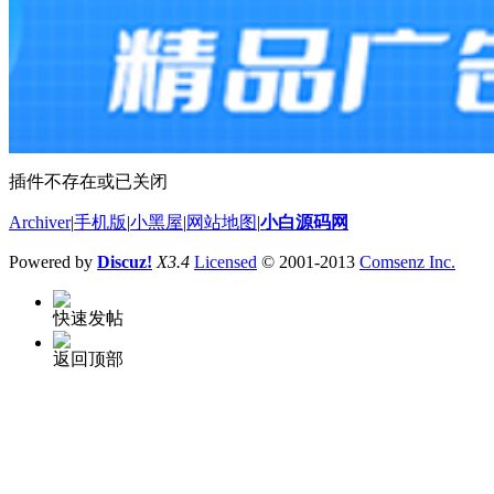
插件不存在或已关闭
Archiver
|
手机版
|
小黑屋
|
网站地图
|
小白源码网
Powered by
Discuz!
X3.4
Licensed
© 2001-2013
Comsenz Inc.
快速发帖
返回顶部