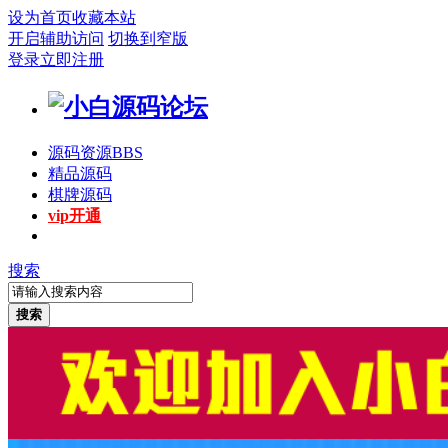
设为首页
收藏本站
开启辅助访问
切换到窄版
登录
立即注册
源码资源
BBS
精品源码
棋牌源码
vip开通
搜索
搜索