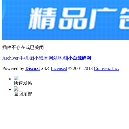
插件不存在或已关闭
Archiver
|
手机版
|
小黑屋
|
网站地图
|
小白源码网
Powered by
Discuz!
X3.4
Licensed
© 2001-2013
Comsenz Inc.
快速发帖
返回顶部