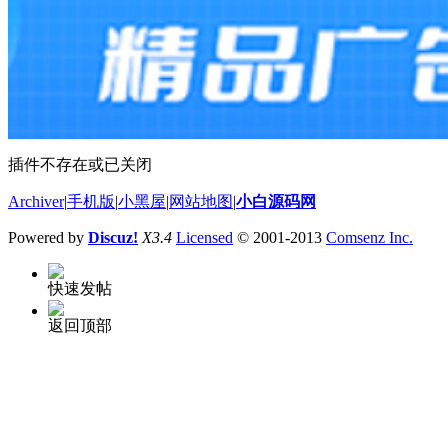
插件不存在或已关闭
Archiver
|
手机版
|
小黑屋
|
网站地图
|
小白源码网
Powered by
Discuz!
X3.4
Licensed
© 2001-2013
Comsenz Inc.
快速发帖
返回顶部