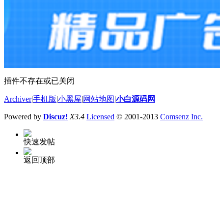
插件不存在或已关闭
Archiver
|
手机版
|
小黑屋
|
网站地图
|
小白源码网
Powered by
Discuz!
X3.4
Licensed
© 2001-2013
Comsenz Inc.
快速发帖
返回顶部