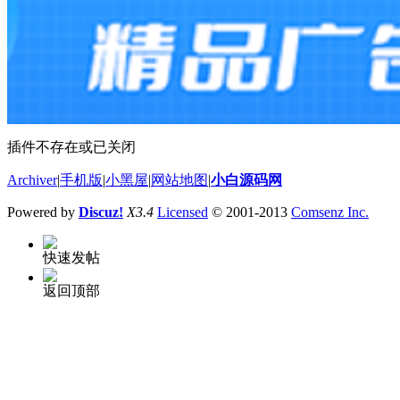
插件不存在或已关闭
Archiver
|
手机版
|
小黑屋
|
网站地图
|
小白源码网
Powered by
Discuz!
X3.4
Licensed
© 2001-2013
Comsenz Inc.
快速发帖
返回顶部