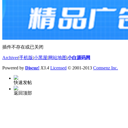
插件不存在或已关闭
Archiver
|
手机版
|
小黑屋
|
网站地图
|
小白源码网
Powered by
Discuz!
X3.4
Licensed
© 2001-2013
Comsenz Inc.
快速发帖
返回顶部