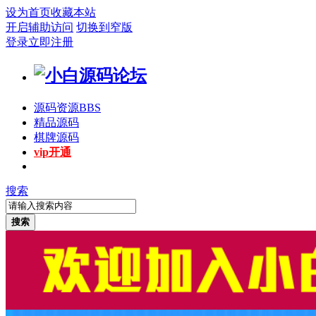
设为首页
收藏本站
开启辅助访问
切换到窄版
登录
立即注册
源码资源
BBS
精品源码
棋牌源码
vip开通
搜索
搜索