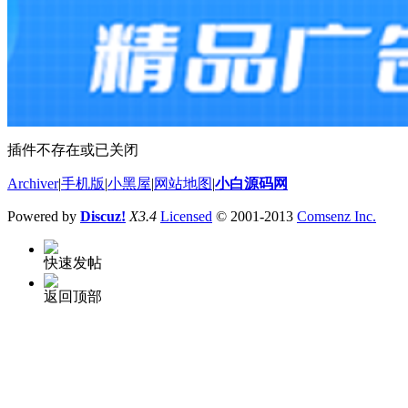
插件不存在或已关闭
Archiver
|
手机版
|
小黑屋
|
网站地图
|
小白源码网
Powered by
Discuz!
X3.4
Licensed
© 2001-2013
Comsenz Inc.
快速发帖
返回顶部