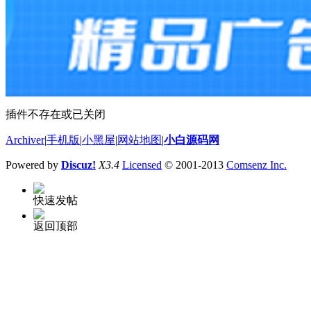
插件不存在或已关闭
Archiver
|
手机版
|
小黑屋
|
网站地图
|
小白源码网
Powered by
Discuz!
X3.4
Licensed
© 2001-2013
Comsenz Inc.
快速发帖
返回顶部