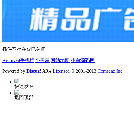
插件不存在或已关闭
Archiver
|
手机版
|
小黑屋
|
网站地图
|
小白源码网
Powered by
Discuz!
X3.4
Licensed
© 2001-2013
Comsenz Inc.
快速发帖
返回顶部