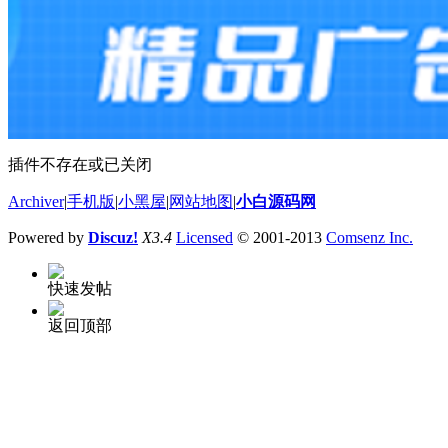
插件不存在或已关闭
Archiver
|
手机版
|
小黑屋
|
网站地图
|
小白源码网
Powered by
Discuz!
X3.4
Licensed
© 2001-2013
Comsenz Inc.
快速发帖
返回顶部