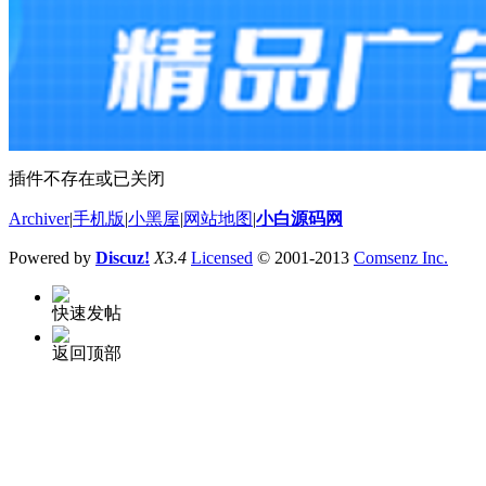
插件不存在或已关闭
Archiver
|
手机版
|
小黑屋
|
网站地图
|
小白源码网
Powered by
Discuz!
X3.4
Licensed
© 2001-2013
Comsenz Inc.
快速发帖
返回顶部