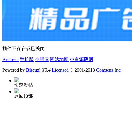
插件不存在或已关闭
Archiver
|
手机版
|
小黑屋
|
网站地图
|
小白源码网
Powered by
Discuz!
X3.4
Licensed
© 2001-2013
Comsenz Inc.
快速发帖
返回顶部