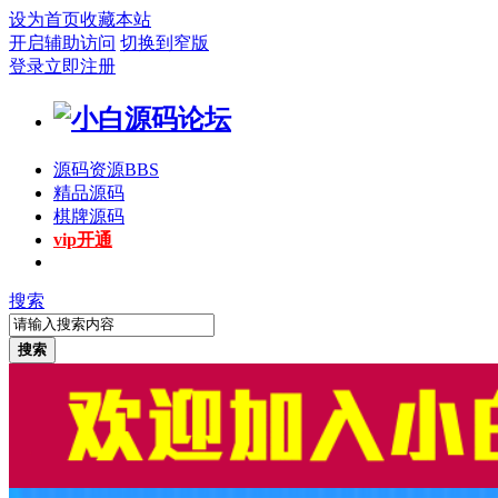
设为首页
收藏本站
开启辅助访问
切换到窄版
登录
立即注册
源码资源
BBS
精品源码
棋牌源码
vip开通
搜索
搜索