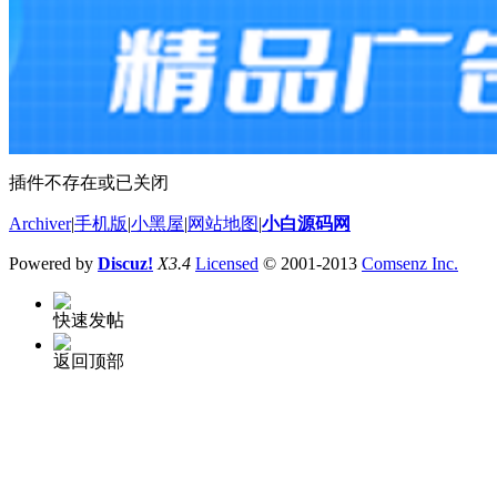
插件不存在或已关闭
Archiver
|
手机版
|
小黑屋
|
网站地图
|
小白源码网
Powered by
Discuz!
X3.4
Licensed
© 2001-2013
Comsenz Inc.
快速发帖
返回顶部