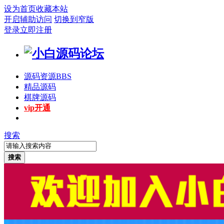
设为首页
收藏本站
开启辅助访问
切换到窄版
登录
立即注册
源码资源
BBS
精品源码
棋牌源码
vip开通
搜索
搜索