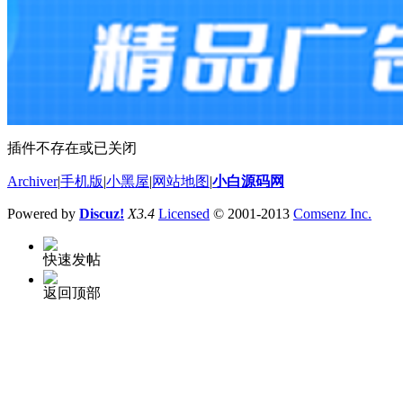
插件不存在或已关闭
Archiver
|
手机版
|
小黑屋
|
网站地图
|
小白源码网
Powered by
Discuz!
X3.4
Licensed
© 2001-2013
Comsenz Inc.
快速发帖
返回顶部