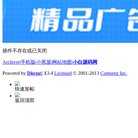
插件不存在或已关闭
Archiver
|
手机版
|
小黑屋
|
网站地图
|
小白源码网
Powered by
Discuz!
X3.4
Licensed
© 2001-2013
Comsenz Inc.
快速发帖
返回顶部