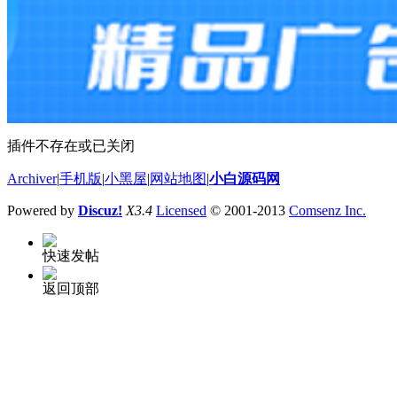
插件不存在或已关闭
Archiver
|
手机版
|
小黑屋
|
网站地图
|
小白源码网
Powered by
Discuz!
X3.4
Licensed
© 2001-2013
Comsenz Inc.
快速发帖
返回顶部