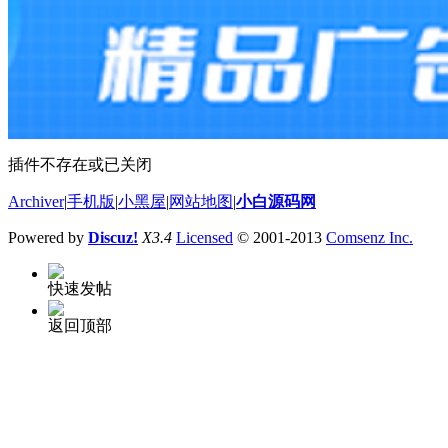
插件不存在或已关闭
Archiver
|
手机版
|
小黑屋
|
网站地图
|
小白源码网
Powered by
Discuz!
X3.4
Licensed
© 2001-2013
Comsenz Inc.
快速发帖
返回顶部