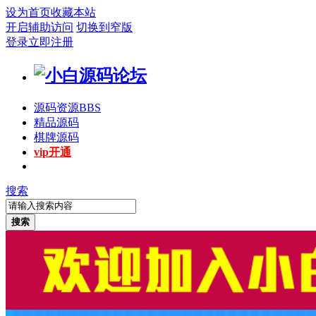
设为首页
收藏本站
开启辅助访问
切换到窄版
登录
立即注册
源码资源
BBS
精品源码
棋牌源码
vip开通
搜索
搜索