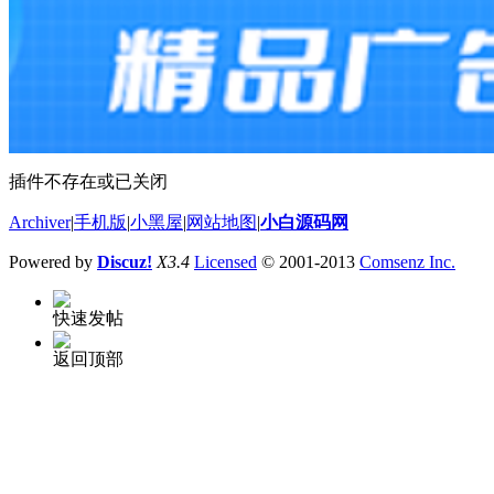
插件不存在或已关闭
Archiver
|
手机版
|
小黑屋
|
网站地图
|
小白源码网
Powered by
Discuz!
X3.4
Licensed
© 2001-2013
Comsenz Inc.
快速发帖
返回顶部