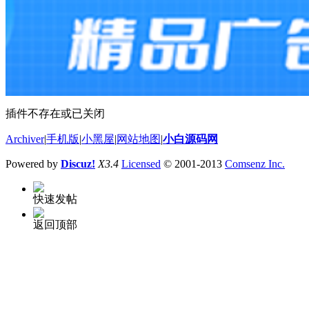
插件不存在或已关闭
Archiver
|
手机版
|
小黑屋
|
网站地图
|
小白源码网
Powered by
Discuz!
X3.4
Licensed
© 2001-2013
Comsenz Inc.
快速发帖
返回顶部