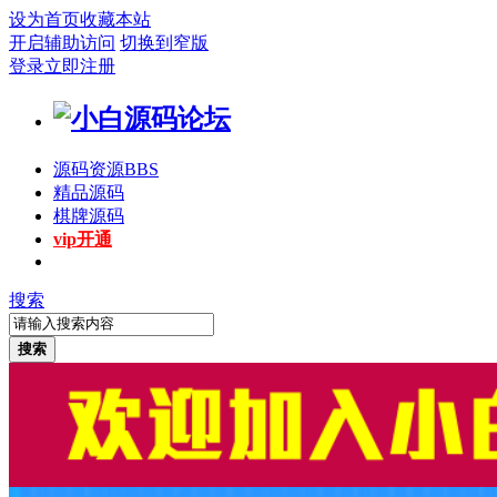
设为首页
收藏本站
开启辅助访问
切换到窄版
登录
立即注册
源码资源
BBS
精品源码
棋牌源码
vip开通
搜索
搜索