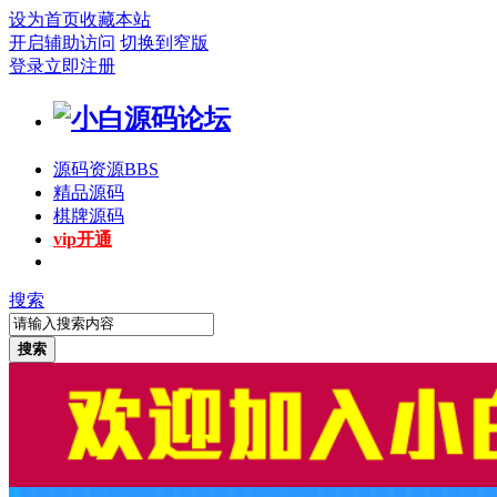
设为首页
收藏本站
开启辅助访问
切换到窄版
登录
立即注册
源码资源
BBS
精品源码
棋牌源码
vip开通
搜索
搜索