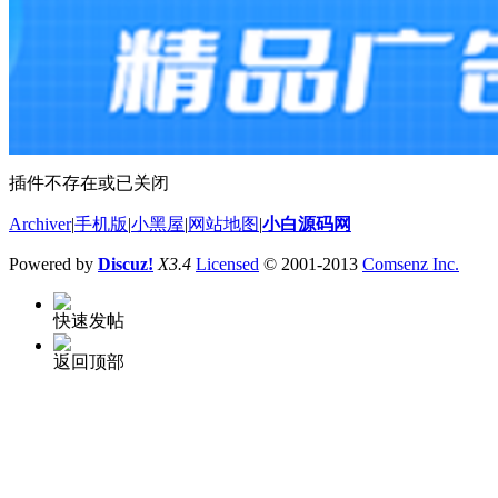
插件不存在或已关闭
Archiver
|
手机版
|
小黑屋
|
网站地图
|
小白源码网
Powered by
Discuz!
X3.4
Licensed
© 2001-2013
Comsenz Inc.
快速发帖
返回顶部