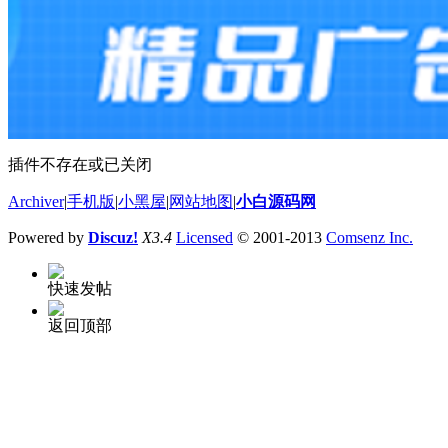
插件不存在或已关闭
Archiver
|
手机版
|
小黑屋
|
网站地图
|
小白源码网
Powered by
Discuz!
X3.4
Licensed
© 2001-2013
Comsenz Inc.
快速发帖
返回顶部