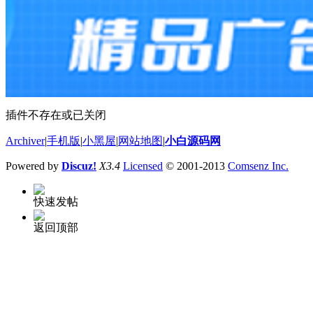
插件不存在或已关闭
Archiver
|
手机版
|
小黑屋
|
网站地图
|
小白源码网
Powered by
Discuz!
X3.4
Licensed
© 2001-2013
Comsenz Inc.
快速发帖
返回顶部