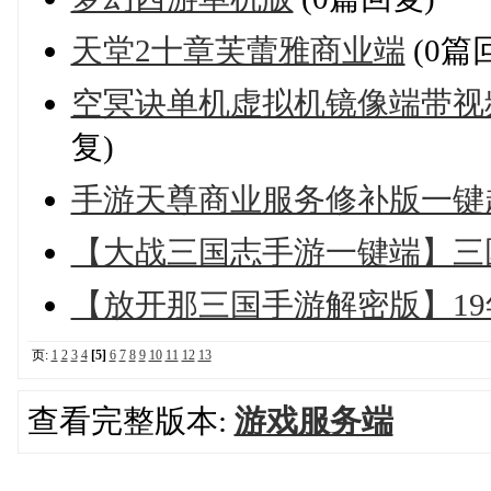
天堂2十章芙蕾雅商业端
(0篇
空冥诀单机虚拟机镜像端带视
复)
手游天尊商业服务修补版一键
【大战三国志手游一键端】三
【放开那三国手游解密版】1
页:
1
2
3
4
[5]
6
7
8
9
10
11
12
13
查看完整版本:
游戏服务端