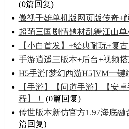
(0篇回复)
傲视千雄单机版网页版传奇+解
超萌三国剧情题材乱舞江山单
【小白首发】+经典耐玩+复古
手游逍遥三版本+后台+视频
H5手游[梦幻西游H5]VM一键
【手游】【问道手游】【安卓
程】！
(0篇回复)
传世版本新仿官方1.97海底
篇回复)