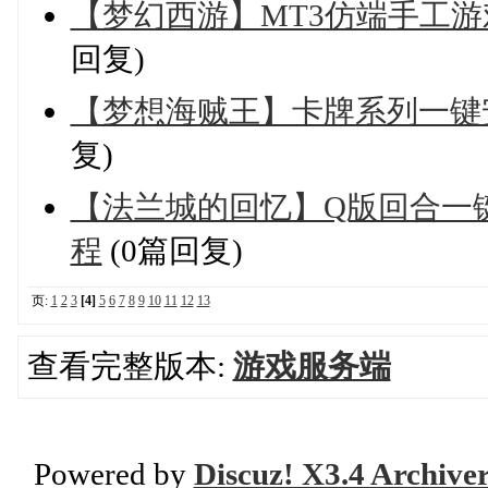
【梦幻西游】MT3仿端手工游
回复)
【梦想海贼王】卡牌系列一键
复)
【法兰城的回忆】Q版回合一
程
(0篇回复)
页:
1
2
3
[4]
5
6
7
8
9
10
11
12
13
查看完整版本:
游戏服务端
Powered by
Discuz! X3.4 Archive