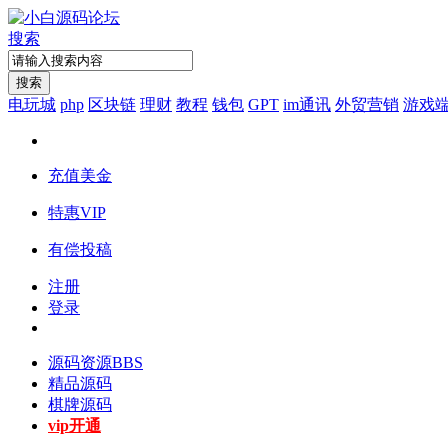
搜索
搜索
电玩城
php
区块链
理财
教程
钱包
GPT
im通讯
外贸营销
游戏
充值美金
特惠VIP
有偿投稿
注册
登录
源码资源
BBS
精品源码
棋牌源码
vip开通