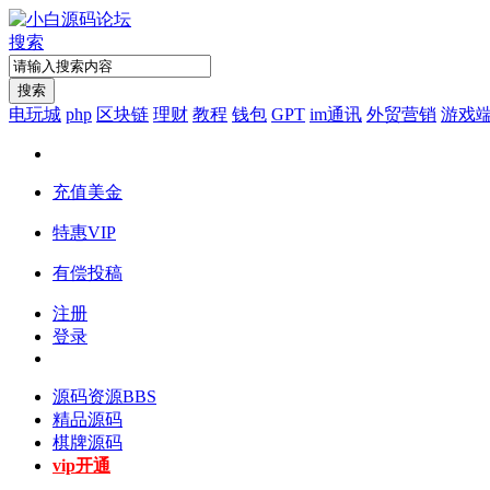
搜索
搜索
电玩城
php
区块链
理财
教程
钱包
GPT
im通讯
外贸营销
游戏
充值美金
特惠VIP
有偿投稿
注册
登录
源码资源
BBS
精品源码
棋牌源码
vip开通