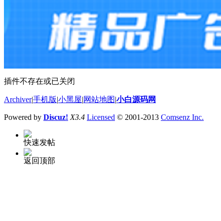
插件不存在或已关闭
Archiver
|
手机版
|
小黑屋
|
网站地图
|
小白源码网
Powered by
Discuz!
X3.4
Licensed
© 2001-2013
Comsenz Inc.
快速发帖
返回顶部