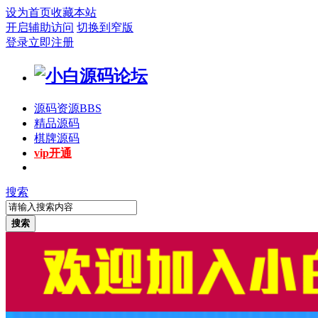
设为首页
收藏本站
开启辅助访问
切换到窄版
登录
立即注册
源码资源
BBS
精品源码
棋牌源码
vip开通
搜索
搜索