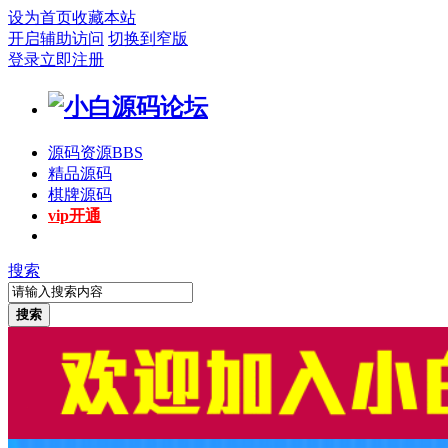
设为首页
收藏本站
开启辅助访问
切换到窄版
登录
立即注册
源码资源
BBS
精品源码
棋牌源码
vip开通
搜索
搜索