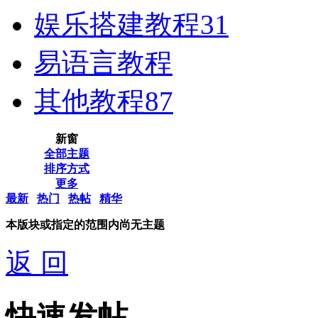
娱乐搭建教程
31
易语言教程
其他教程
87
新窗
全部主题
排序方式
更多
最新
热门
热帖
精华
本版块或指定的范围内尚无主题
返 回
快速发帖