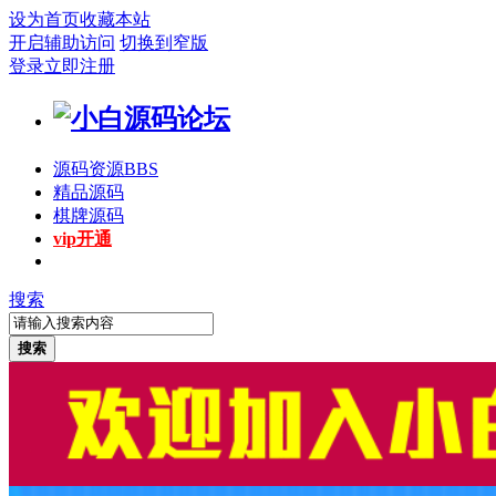
设为首页
收藏本站
开启辅助访问
切换到窄版
登录
立即注册
源码资源
BBS
精品源码
棋牌源码
vip开通
搜索
搜索