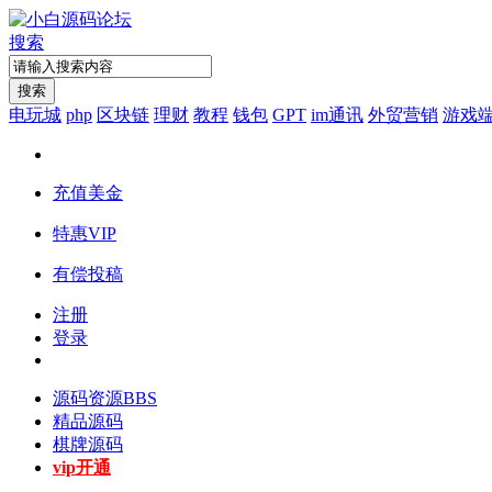
搜索
搜索
电玩城
php
区块链
理财
教程
钱包
GPT
im通讯
外贸营销
游戏
充值美金
特惠VIP
有偿投稿
注册
登录
源码资源
BBS
精品源码
棋牌源码
vip开通