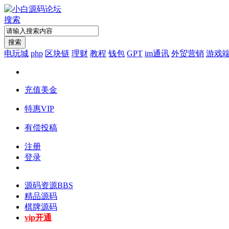
搜索
搜索
电玩城
php
区块链
理财
教程
钱包
GPT
im通讯
外贸营销
游戏
充值美金
特惠VIP
有偿投稿
注册
登录
源码资源
BBS
精品源码
棋牌源码
vip开通