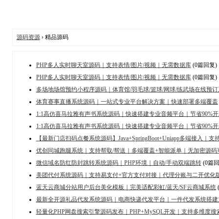
源码资源
› 精品源码
PHP多人实时聊天室源码｜支持表情/图片/视频｜无需数据库
(0篇回复)
PHP多人实时聊天室源码｜支持表情/图片/视频｜无需数据库
(0篇回复)
多场地场馆预约小程序源码｜体育馆/羽毛球/篮球/网球/练武场在线预订
体育赛事直播系统源码｜一站式专业平台解决方案｜快速部署多端覆盖
1:1高仿喜马拉雅有声书系统源码｜快速搭建专业音频平台｜节省90%
1:1高仿喜马拉雅有声书系统源码｜快速搭建专业音频平台｜节省90%
【最新门店扫码点餐系统源码】Java+SpringBoot+Uniapp多端接入
优创同城跑腿系统｜支持帮取/帮送｜多端覆盖+智能派单｜无加密源码
微信域名防红防封跳转系统源码｜PHP环境｜自动/手动双端跳转
(0篇回
美团代付系统源码｜支持易支付+官方支付对接｜代理分账与二开优化
蓝天云商城分站用户后台美化模板｜完美适配彩虹/蓝天/SF云商城系统
最新全开源礼品代发系统源码｜电商快递代发平台｜一件代发系统搭建
轻量化PHP网盘搜索引擎源码发布｜PHP+MySQL开发｜支持多维度