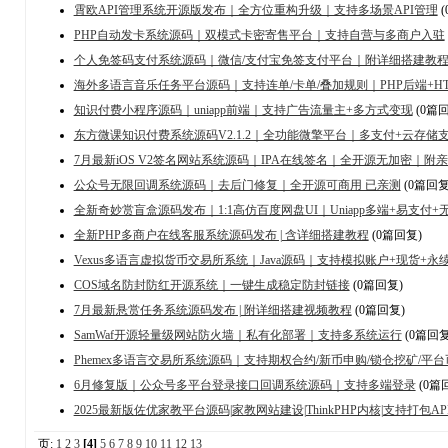
霄欧API管理系统开源版发布｜全方位重构升级｜支持多场景API管理
(
PHP自动发卡系统源码｜双模式卡密寄售平台｜支持自营与多商户入驻
个人免签码支付系统源码｜微信/支付宝免签支付平台｜附详细搭建教
海外多语言音乐任务平台源码｜支持连单/卡单/叠加规则｜PHP后端+H
知识付费小程序源码｜uniapp前端｜支持广告流量主+多方式变现
(0篇回
东方微课知识付费系统源码V2.1.2｜全功能微擎平台｜多支付+云存储
7月最新iOS V2签名网站系统源码｜IPA在线签名｜全开源无加密｜附
公众号无限回调系统源码｜去后门修复｜全开源可商用 已亲测
(0篇回复
全新奇妙赏盲盒源码发布｜1:1高仿百度网盘UI｜Uniapp多端+易支付+
全新PHP多商户在线客服系统源码发布 | 含详细搭建教程
(0篇回复)
Vexus多语言虚拟货币交易所系统｜Java源码｜支持模拟账户+现货+
COS域名防封防红开源系统｜一键生成稳定防封链接
(0篇回复)
7月最新悬赏任务系统源码发布 | 附详细搭建视频教程
(0篇回复)
SamWaf开源轻量级网站防火墙｜私有化部署｜支持多系统运行
(0篇回复
Phemex多语言交易所系统源码｜支持期权合约/新币申购/锁仓挖矿/平台
6月修复版｜公众号多平台登录接口回调系统源码｜支持多端登录
(0篇
2025最新版佐优家教平台源码|家教网站建设|ThinkPHP内核|支持打包AP
页:
1
2
3
[4]
5
6
7
8
9
10
11
12
13