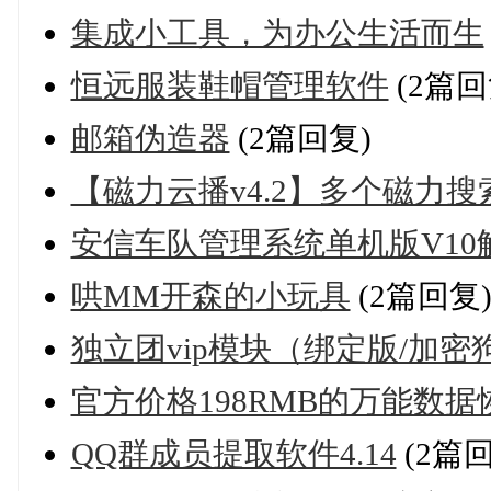
集成小工具，为办公生活而生
恒远服装鞋帽管理软件
(2篇回
邮箱伪造器
(2篇回复)
【磁力云播v4.2】多个磁力
安信车队管理系统单机版V10
哄MM开森的小玩具
(2篇回复
独立团vip模块（绑定版/加
官方价格198RMB的万能数
QQ群成员提取软件4.14
(2篇回