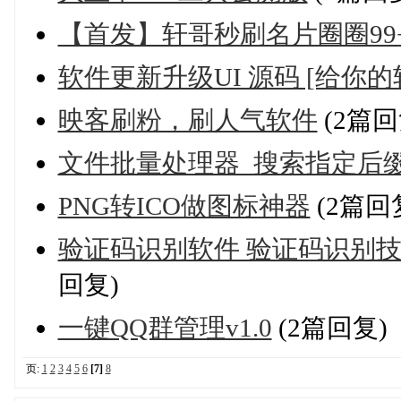
【首发】轩哥秒刷名片圈圈99
软件更新升级UI 源码 [给你
映客刷粉，刷人气软件
(2篇回
文件批量处理器_搜索指定后
PNG转ICO做图标神器
(2篇回
验证码识别软件 验证码识别技
回复)
一键QQ群管理v1.0
(2篇回复)
页:
1
2
3
4
5
6
[7]
8