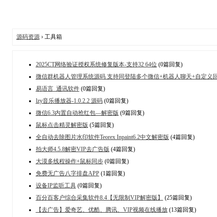
源码资源
› 工具箱
2025CT网络验证授权系统修复版本-支持32 64位
(0篇回复)
微信群机器人管理系统源码 支持同登陆多个微信+机器人聊天+自定义
易语言_通讯软件
(0篇回复)
lzy音乐播放器-1.0.2.2 源码
(0篇回复)
微信6.3内置自动抢红包—解密版
(9篇回复)
鼠标点击精灵解密版
(5篇回复)
全自动去除图片水印软件Teorex Inpaint6.2中文解密版
(4篇回复)
拍大师4.5.8解密VIP去广告版
(4篇回复)
大漠多线程操作+鼠标同步
(0篇回复)
免费无广告八字排盘APP
(1篇回复)
设备IP监听工具
(0篇回复)
百分百客户综合采集软件8.4【无限制VIP解密版】
(25篇回复)
【去广告】爱奇艺、优酷、腾讯、VIP视频在线播放
(13篇回复)