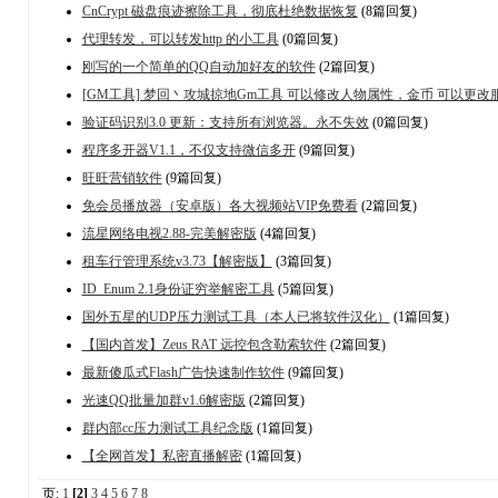
CnCrypt 磁盘痕迹擦除工具，彻底杜绝数据恢复
(8篇回复)
代理转发，可以转发http 的小工具
(0篇回复)
刚写的一个简单的QQ自动加好友的软件
(2篇回复)
[GM工具] 梦回丶攻城掠地Gm工具 可以修改人物属性，金币 可以更改
验证码识别3.0 更新：支持所有浏览器。永不失效
(0篇回复)
程序多开器V1.1，不仅支持微信多开
(9篇回复)
旺旺营销软件
(9篇回复)
免会员播放器（安卓版）各大视频站VIP免费看
(2篇回复)
流星网络电视2.88-完美解密版
(4篇回复)
租车行管理系统v3.73【解密版】
(3篇回复)
ID_Enum 2.1身份证穷举解密工具
(5篇回复)
国外五星的UDP压力测试工具（本人已将软件汉化）
(1篇回复)
【国内首发】Zeus RAT 远控包含勒索软件
(2篇回复)
最新傻瓜式Flash广告快速制作软件
(9篇回复)
光速QQ批量加群v1.6解密版
(2篇回复)
群内部cc压力测试工具纪念版
(1篇回复)
【全网首发】私密直播解密
(1篇回复)
页:
1
[2]
3
4
5
6
7
8