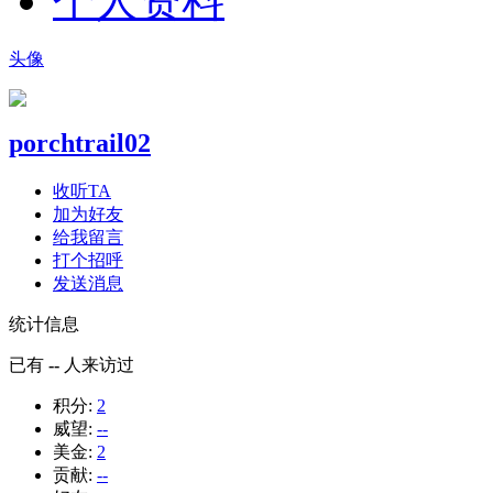
个人资料
头像
porchtrail02
收听TA
加为好友
给我留言
打个招呼
发送消息
统计信息
已有
--
人来访过
积分:
2
威望:
--
美金:
2
贡献:
--