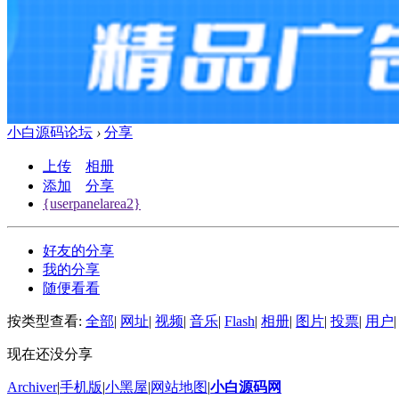
小白源码论坛
›
分享
上传
相册
添加
分享
{userpanelarea2}
好友的分享
我的分享
随便看看
按类型查看:
全部
|
网址
|
视频
|
音乐
|
Flash
|
相册
|
图片
|
投票
|
用户
|
现在还没分享
Archiver
|
手机版
|
小黑屋
|
网站地图
|
小白源码网