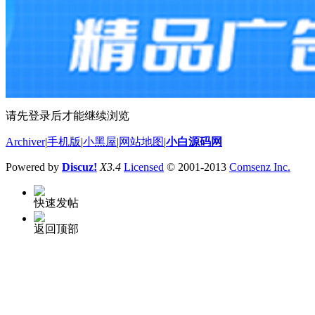
请先登录后才能继续浏览
Archiver
|
手机版
|
小黑屋
|
网站地图
|
小白源码网
Powered by
Discuz!
X3.4
Licensed
© 2001-2013
Comsenz Inc.
快速发帖
返回顶部