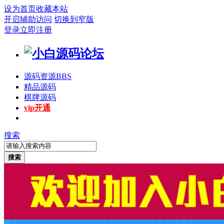
设为首页
收藏本站
开启辅助访问
切换到窄版
登录
立即注册
源码资源
BBS
精品源码
棋牌源码
vip开通
搜索
搜索