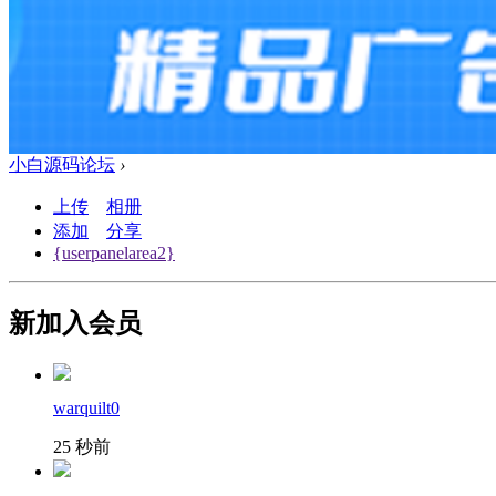
小白源码论坛
›
上传
相册
添加
分享
{userpanelarea2}
新加入会员
warquilt0
25 秒前