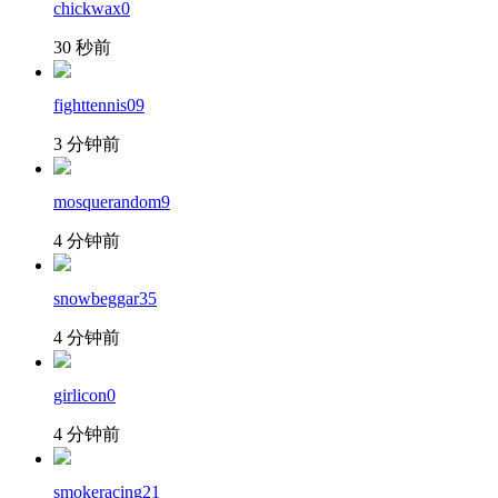
chickwax0
30 秒前
fighttennis09
3 分钟前
mosquerandom9
4 分钟前
snowbeggar35
4 分钟前
girlicon0
4 分钟前
smokeracing21