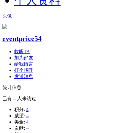
个人资料
头像
eventprice54
收听TA
加为好友
给我留言
打个招呼
发送消息
统计信息
已有
--
人来访过
积分:
4
威望:
--
美金:
4
贡献:
--