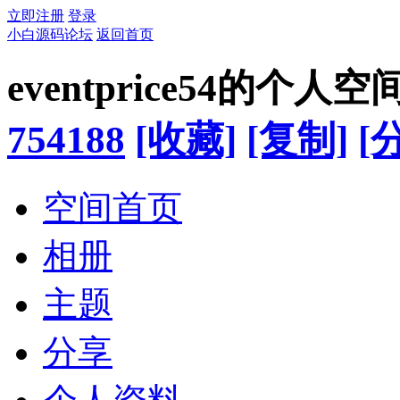
立即注册
登录
小白源码论坛
返回首页
eventprice54的个人空
754188
[收藏]
[复制]
[
空间首页
相册
主题
分享