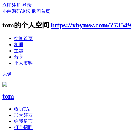
立即注册
登录
小白源码论坛
返回首页
tom的个人空间
https://xbymw.com/?73549
空间首页
相册
主题
分享
个人资料
头像
tom
收听TA
加为好友
给我留言
打个招呼