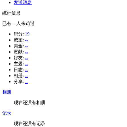
发送消息
统计信息
已有
--
人来访过
积分:
19
威望:
--
美金:
--
贡献:
--
好友:
--
主题:
--
日志:
--
相册:
--
分享:
--
相册
现在还没有相册
记录
现在还没有记录