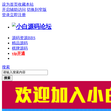
设为首页
收藏本站
开启辅助访问
切换到窄版
登录
立即注册
源码资源
BBS
精品源码
棋牌源码
vip开通
搜索
搜索