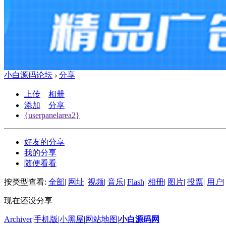
小白源码论坛
›
分享
上传
相册
添加
分享
{userpanelarea2}
好友的分享
我的分享
随便看看
按类型查看:
全部
|
网址
|
视频
|
音乐
|
Flash
|
相册
|
图片
|
投票
|
用户
|
现在还没分享
Archiver
|
手机版
|
小黑屋
|
网站地图
|
小白源码网