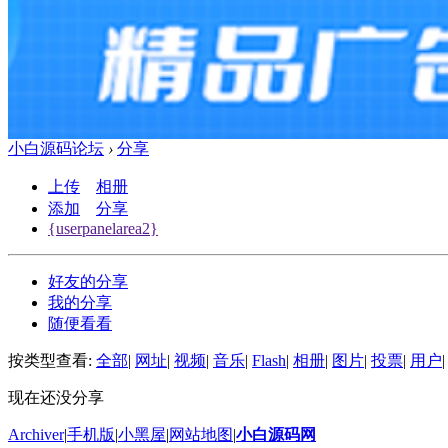
小白源码论坛
›
分享
上传
相册
添加
分享
{userpanelarea2}
好友的分享
我的分享
随便看看
按类型查看:
全部
|
网址
|
视频
|
音乐
|
Flash
|
相册
|
图片
|
投票
|
用户
|
现在还没分享
Archiver
|
手机版
|
小黑屋
|
网站地图
|
小白源码网